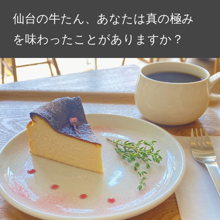
コ
仙台の牛たん、あなたは真の極み
ン
テ
を味わったことがありますか？
ン
ツ
へ
ス
キ
ッ
プ