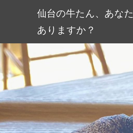
コ
仙台の牛たん、あな
ン
テ
ありますか？
ン
ツ
へ
ス
キ
ッ
プ