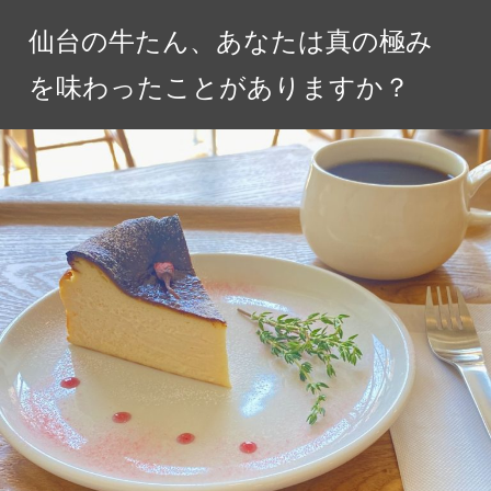
コ
仙台の牛たん、あなたは真の極み
ン
テ
を味わったことがありますか？
ン
ツ
へ
ス
キ
ッ
プ