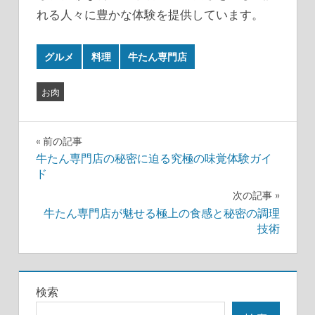
れる人々に豊かな体験を提供しています。
グルメ
料理
牛たん専門店
お肉
投
前の記事
牛たん専門店の秘密に迫る究極の味覚体験ガイ
稿
ド
ナ
次の記事
牛たん専門店が魅せる極上の食感と秘密の調理
ビ
技術
ゲ
ー
検索
シ