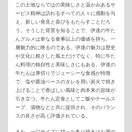
この土地ならではの美味しさと温かみあるサ
ービス精神は訪れるすべての人々に感動を与
え、新しい発見と喜びをもたらすことだろ
う。そうした背景を知ることで、伊達の牛た
んグルメは単なる食事以上の価値を持ち、一
層魅力的に映るのである。伊達の魅力は歴史
や文化に根ざした風土だけでなく、特に牛た
ん料理の独自性と美味しさにもある。伊達の
牛たんは厚切りでジューシーな食感が特徴
で、塩や醤油ベースのタレを用い炭火で焼き
上げることで香ばしい風味と肉本来の旨味が
引き立つ。牛たん定食としてご飯やテールス
ープ、漬物などと共に提供され、そのバラン
スの良さが高く評価されている。
また、一口サイズに切った炙り焼きはお酒の