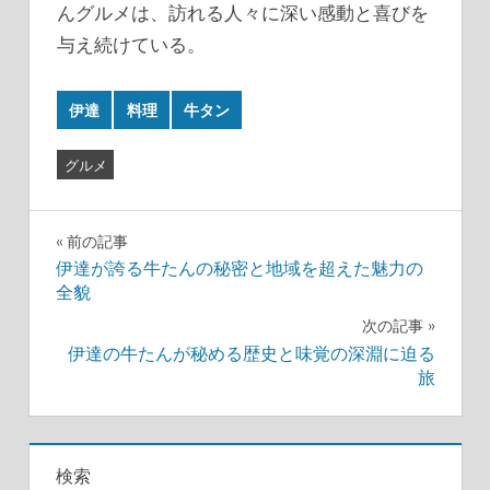
んグルメは、訪れる人々に深い感動と喜びを
与え続けている。
伊達
料理
牛タン
グルメ
投
前の記事
伊達が誇る牛たんの秘密と地域を超えた魅力の
稿
全貌
ナ
次の記事
伊達の牛たんが秘める歴史と味覚の深淵に迫る
ビ
旅
ゲ
ー
検索