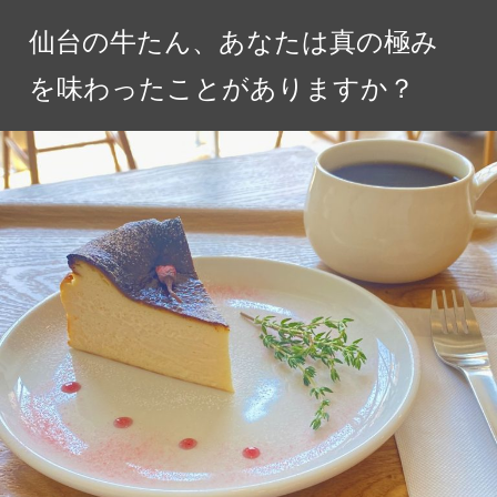
コ
仙台の牛たん、あなたは真の極み
ン
テ
を味わったことがありますか？
ン
ツ
へ
ス
キ
ッ
プ