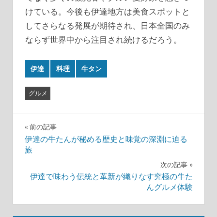
けている。今後も伊達地方は美食スポットと
してさらなる発展が期待され、日本全国のみ
ならず世界中から注目され続けるだろう。
伊達
料理
牛タン
グルメ
投
前の記事
伊達の牛たんが秘める歴史と味覚の深淵に迫る
稿
旅
ナ
次の記事
伊達で味わう伝統と革新が織りなす究極の牛た
ビ
んグルメ体験
ゲ