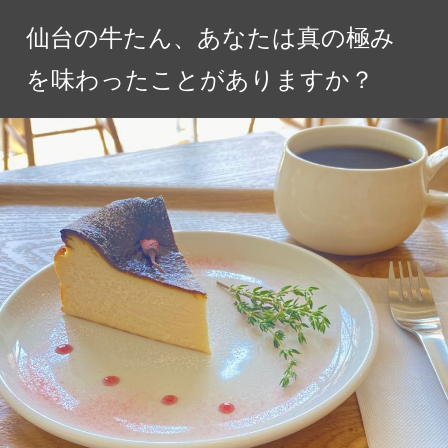
コ
仙台の牛たん、あなたは真の極み
ン
テ
を味わったことがありますか？
ン
ツ
へ
ス
キ
ッ
プ