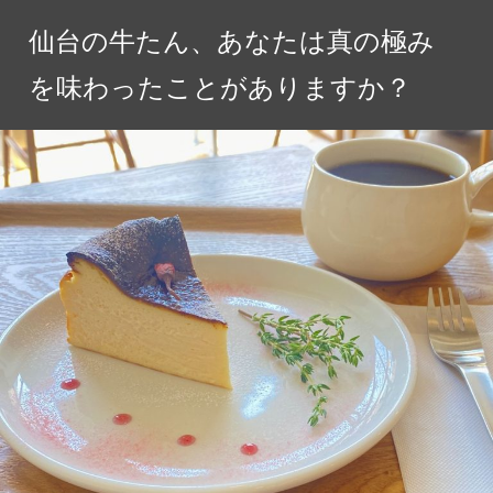
コ
仙台の牛たん、あなたは真の極み
ン
テ
を味わったことがありますか？
ン
ツ
へ
ス
キ
ッ
プ