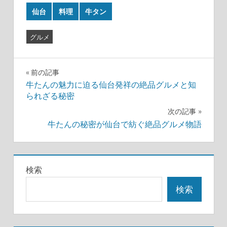
仙台
料理
牛タン
グルメ
投
前の記事
牛たんの魅力に迫る仙台発祥の絶品グルメと知
稿
られざる秘密
ナ
次の記事
牛たんの秘密が仙台で紡ぐ絶品グルメ物語
ビ
ゲ
検索
ー
検索
シ
ョ