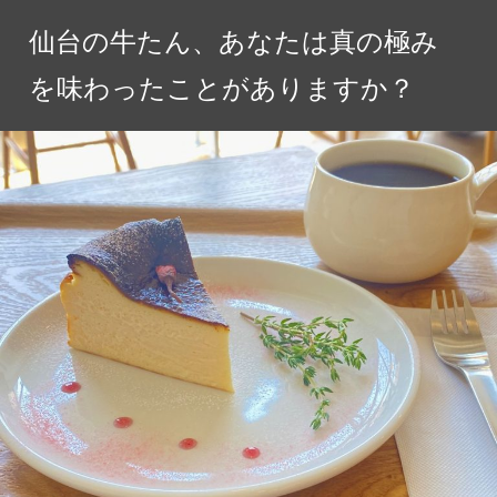
コ
仙台の牛たん、あなたは真の極み
ン
テ
を味わったことがありますか？
ン
ツ
へ
ス
キ
ッ
プ