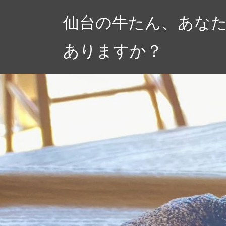
コ
仙台の牛たん、あな
ン
テ
ありますか？
ン
ツ
へ
ス
キ
ッ
プ