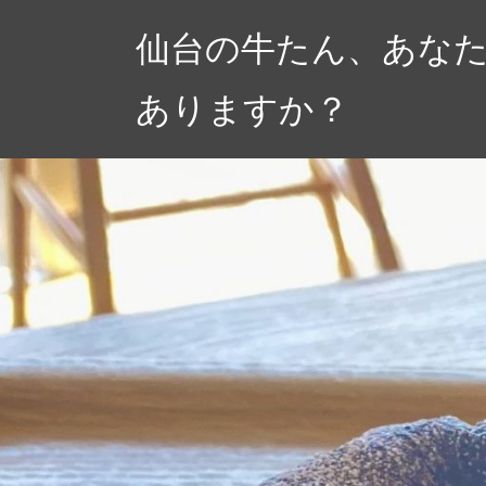
コ
仙台の牛たん、あな
ン
テ
ありますか？
ン
ツ
へ
ス
キ
ッ
プ