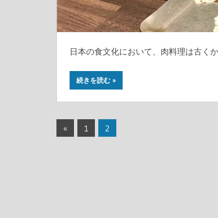
日本の食文化において、肉料理は古く
続きを読む
投
前
«
1
2
の
稿
記
の
事
ペ
ー