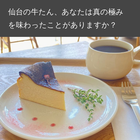
コ
仙台の牛たん、あなたは真の極み
ン
テ
を味わったことがありますか？
ン
ツ
へ
ス
キ
ッ
プ