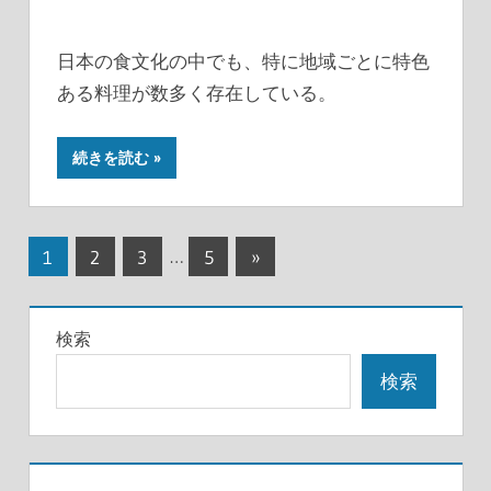
日本の食文化の中でも、特に地域ごとに特色
ある料理が数多く存在している。
続きを読む
投
次
1
2
3
…
5
»
の
稿
記
の
検索
事
ペ
検索
ー
ジ