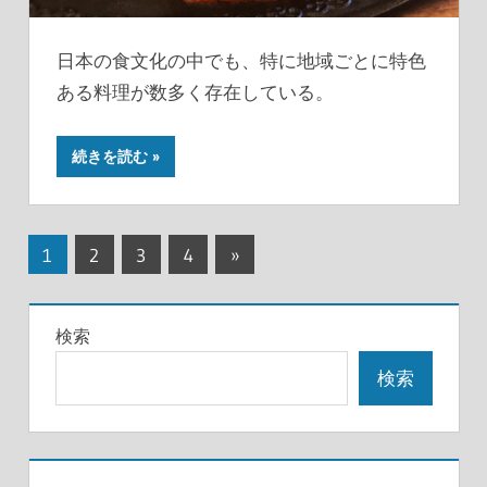
日本の食文化の中でも、特に地域ごとに特色
ある料理が数多く存在している。
続きを読む
投
次
1
2
3
4
»
の
稿
記
の
検索
事
ペ
検索
ー
ジ