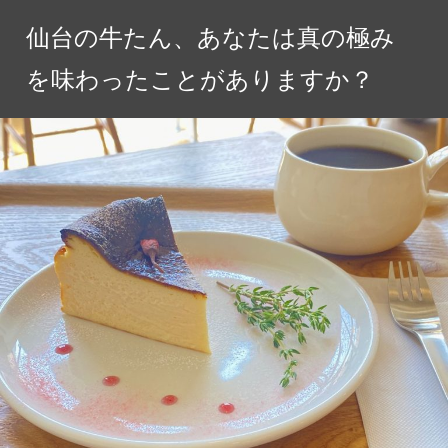
コ
仙台の牛たん、あなたは真の極み
ン
テ
を味わったことがありますか？
ン
ツ
へ
ス
キ
ッ
プ