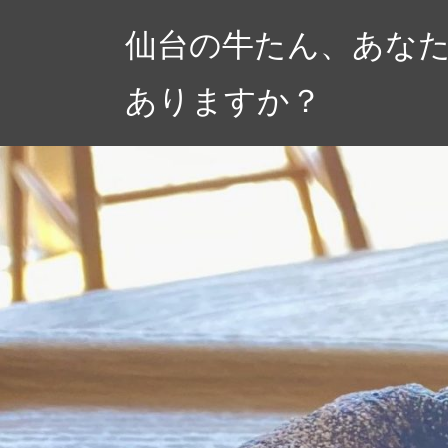
コ
仙台の牛たん、あな
ン
テ
ありますか？
ン
ツ
へ
ス
キ
ッ
プ