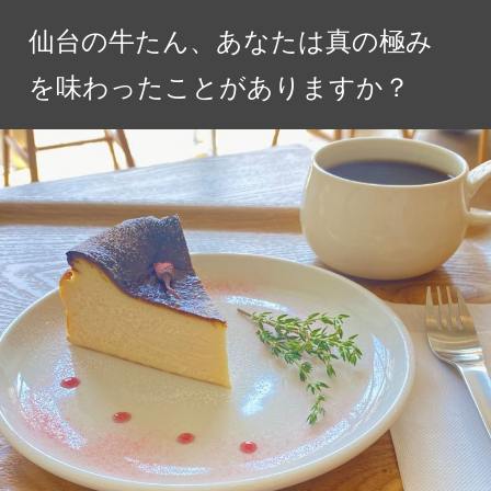
コ
仙台の牛たん、あなたは真の極み
ン
テ
を味わったことがありますか？
ン
ツ
へ
ス
キ
ッ
プ