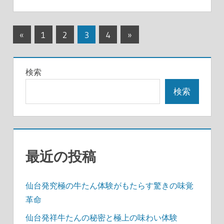
投
前
次
«
1
2
3
4
»
の
の
稿
記
記
の
検索
事
事
ペ
検索
ー
ジ
送
最近の投稿
り
仙台発究極の牛たん体験がもたらす驚きの味覚
革命
仙台発祥牛たんの秘密と極上の味わい体験